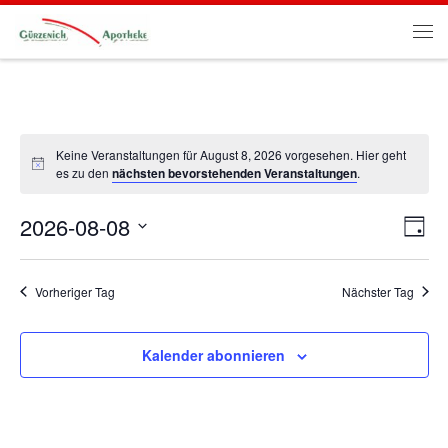
Zum Inhalt springen
Me
Keine Veranstaltungen für August 8, 2026 vorgesehen. Hier geht
es zu den
nächsten bevorstehenden Veranstaltungen
.
2026-08-08
A
V
T
a
e
D
n
g
a
r
t
Vorheriger Tag
Nächster Tag
s
u
a
m
i
n
w
Kalender abonnieren
ä
s
c
h
t
l
h
e
a
n