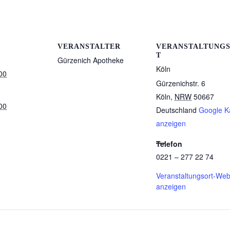
VERANSTALTER
VERANSTALTUNG
T
Gürzenich Apotheke
Köln
00
Gürzenichstr. 6
Köln
,
NRW
50667
00
Deutschland
Google K
anzeigen
Telefon
0221 – 277 22 74
Veranstaltungsort-Web
anzeigen