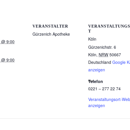
VERANSTALTER
VERANSTALTUNG
T
Gürzenich Apotheke
Köln
3 @ 9:00
Gürzenichstr. 6
Köln
,
NRW
50667
3 @ 9:00
Deutschland
Google K
anzeigen
Telefon
0221 – 277 22 74
Veranstaltungsort-Web
anzeigen